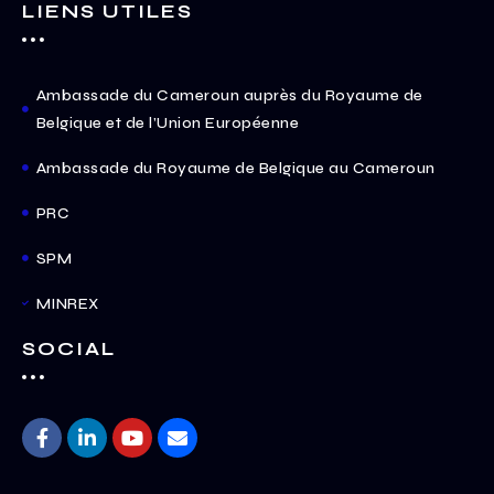
LIENS UTILES
N
a
v
Ambassade du Cameroun auprès du Royaume de
i
Belgique et de l’Union Européenne
g
a
Ambassade du Royaume de Belgique au Cameroun
t
PRC
i
o
SPM
n
MINREX
SOCIAL